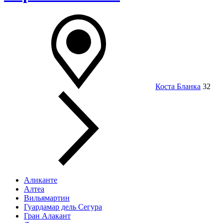
Коста Бланка
32
Аликанте
Алтеа
Вильямартин
Гуардамар дель Сегура
Гран Алакант