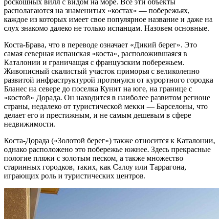
роскошных вилл с видом на море. Все эти объекты
располагаются на знаменитых «костах» — побережьях,
каждое из которых имеет свое популярное название и даже на
слух знакомо далеко не только испанцам. Назовем основные.
Коста-Брава, что в переводе означает «Дикий берег». Это
самая северная испанская «коста», расположившаяся в
Каталонии и граничащая с французским побережьем.
Живописный скалистый участок приморья с великолепно
развитой инфраструктурой протянулся от курортного городка
Бланес на севере до поселка Кунит на юге, на границе с
«костой» Дорада. Он находится в наиболее развитом регионе
страны, недалеко от туристической мекки — Барселоны, что
делает его и престижным, и не самым дешевым в сфере
недвижимости.
Коста-Дорада («Золотой берег») также относится к Каталонии,
однако расположено это побережье южнее. Здесь прекрасные
пологие пляжи с золотым песком, а также множество
старинных городков, таких, как Салоу или Таррагона,
играющих роль и туристических центров.