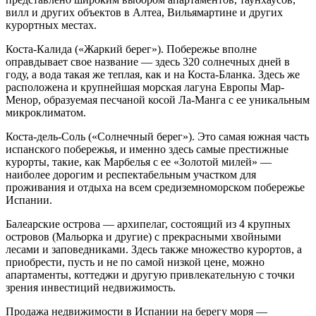
вилл и других объектов в Алтеа, Вильямартине и других
курортных местах.
Коста-Калида («Жаркий берег»). Побережье вполне
оправдывает свое название — здесь 320 солнечных дней в
году, а вода такая же теплая, как и на Коста-Бланка. Здесь же
расположена и крупнейшая морская лагуна Европы Мар-
Менор, образуемая песчаной косой Ла-Манга с ее уникальным
микроклиматом.
Коста-дель-Соль («Солнечный берег»). Это самая южная часть
испанского побережья, и именно здесь самые престижные
курорты, такие, как Марбелья с ее «Золотой милей» —
наиболее дорогим и респектабельным участком для
проживания и отдыха на всем средиземноморском побережье
Испании.
Балеарские острова — архипелаг, состоящий из 4 крупных
островов (Мальорка и другие) с прекрасными хвойными
лесами и заповедниками. Здесь также множество курортов, а
приобрести, пусть и не по самой низкой цене, можно
апартаменты, коттеджи и другую привлекательную с точки
зрения инвестиций недвижимость.
Продажа недвижимости в Испании на берегу моря —