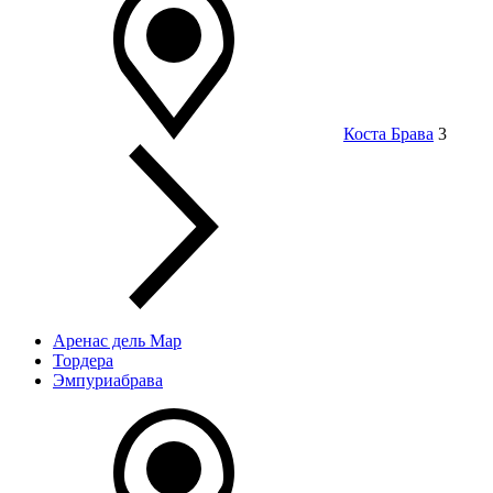
Коста Брава
3
Аренас дель Мар
Тордера
Эмпуриабрава