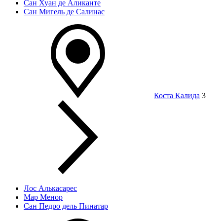
Сан Хуан де Аликанте
Сан Мигель де Салинас
Коста Калида
3
Лос Алькасарес
Мар Менор
Сан Педро дель Пинатар