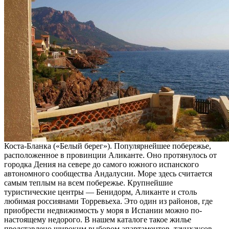
Коста-Бланка («Белый берег»). Популярнейшее побережье,
расположенное в провинции Аликанте. Оно протянулось от
городка Дения на севере до самого южного испанского
автономного сообщества Андалусии. Море здесь считается
самым теплым на всем побережье. Крупнейшие
туристические центры — Бенидорм, Аликанте и столь
любимая россиянами Торревьеха. Это один из районов, где
приобрести недвижимость у моря в Испании можно по-
настоящему недорого. В нашем каталоге такое жилье
представлено широким выбором апартаментов, таунхаусов,