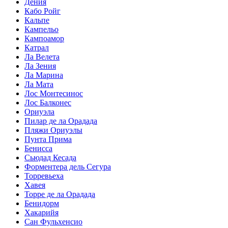
Дения
Кабо Ройг
Кальпе
Кампельо
Кампоамор
Катрал
Ла Велета
Ла Зения
Ла Марина
Ла Мата
Лос Монтесинос
Лос Балконес
Ориуэла
Пилар де ла Орадада
Пляжи Ориуэлы
Пунта Прима
Бенисса
Сьюдад Кесада
Форментера дель Сегура
Торревьеха
Хавея
Торре де ла Орадада
Бенидорм
Хакарийя
Сан Фульхенсио