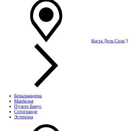
Коста Дель Соль
5
Бенальмадена
Марбелья
Пуэрто Банус
Сотогранде
Эстепона