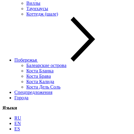
Виллы
Таунхаусы
Коттедж (шале)
Побережья
Балеарские острова
Коста Бланка
Коста Брава
Коста Калида
Коста Дель Соль
Спецпредложения
Города
Языки
RU
EN
ES